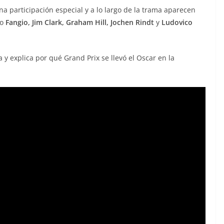
a participación especial y a lo largo de la trama aparecen
mo
Fangio, Jim Clark, Graham Hill, Jochen Rindt
y
Ludovico
y explica por qué Grand Prix se llevó el Oscar en la