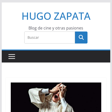
Saltar
HUGO ZAPATA
al
contenido
Blog de cine y otras pasiones