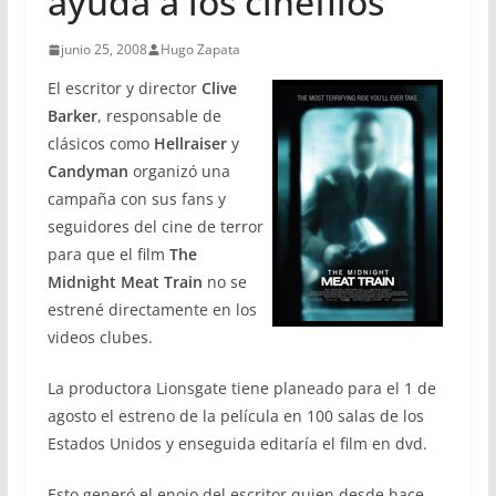
ayuda a los cinéfilos
junio 25, 2008
Hugo Zapata
El escritor y director
Clive
Barker
, responsable de
clásicos como
Hellraiser
y
Candyman
organizó una
campaña con sus fans y
seguidores del cine de terror
para que el film
The
Midnight Meat Train
no se
estrené directamente en los
videos clubes.
La productora Lionsgate tiene planeado para el 1 de
agosto el estreno de la película en 100 salas de los
Estados Unidos y enseguida editaría el film en dvd.
Esto generó el enojo del escritor quien desde hace