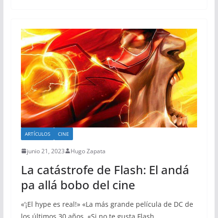
ARTÍCULOS
CINE
junio 21, 2023
Hugo Zapata
La catástrofe de Flash: El andá
pa allá bobo del cine
«‘¡El hype es real!» «La más grande película de DC de
los últimos 30 años. «Si no te gusta Flash