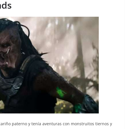
nds
cariño paterno y tenía aventuras con monstruitos tiernos y