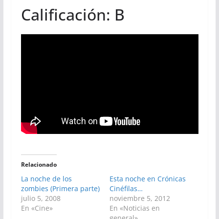
Calificación: B
Relacionado
La noche de los
Esta noche en Crónicas
zombies (Primera parte)
Cinéfilas…
julio 5, 2008
noviembre 5, 2012
En «Cine»
En «Noticias en
general»