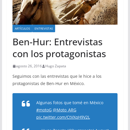
ARTÍCULOS
ENTREVISTAS
Ben-Hur: Entrevistas
con los protagonistas
agosto 26, 2016
Hugo Zapata
Seguimos con las entrevistas que le hice a los
protagonistas de Ben-Hur en México.
Algunas fotos que tomé en México
#motoG
@Moto_ARG
pic.twitter.com/CtVXqH9V2L