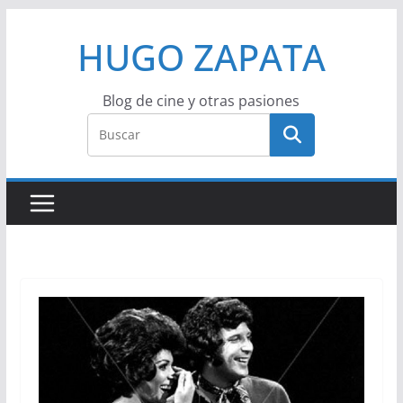
Saltar
HUGO ZAPATA
al
contenido
Blog de cine y otras pasiones