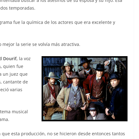
ntentaba buscar a los asesinos de su esposa y su hijo. Esa
s dos temporadas.
grama fue la química de los actores que era excelente y
mejor la serie se volvía más atractiva.
d Dourif,
la voz
,
quien fue
 a un juez que
s
, cantante de
eció varias
 tema musical
rama.
a que esta producción, no se hicieron desde entonces tantos