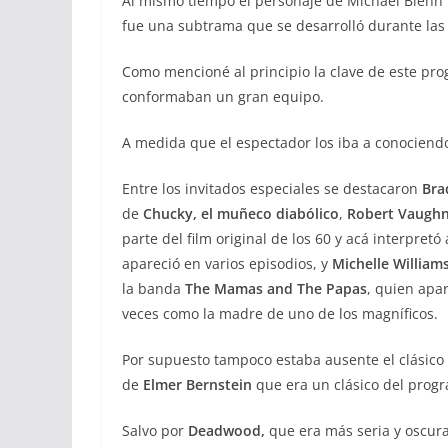
Al mismo tiempo el personaje de Michael Biehn i
fue una subtrama que se desarrolló durante la
Como mencioné al principio la clave de este pro
conformaban un gran equipo.
A medida que el espectador los iba a conociendo 
Entre los invitados especiales se destacaron
Bra
de
Chucky, el muñeco diabólico
,
Robert Vaughn
parte del film original de los 60 y acá interpretó
apareció en varios episodios, y
Michelle William
la banda
The Mamas and The Papas
, quien apar
veces como la madre de uno de los magníficos.
Por supuesto tampoco estaba ausente el clásico
de
Elmer Bernstein
que era un clásico del prog
Salvo por
Deadwood,
que era más seria y oscur