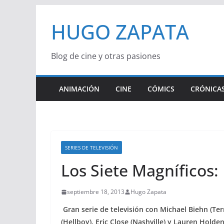
Saltar
HUGO ZAPATA
al
contenido
Blog de cine y otras pasiones
ANIMACIÓN
CINE
CÓMICS
CRÓNICAS
SERIES DE TELEVISIÓN
Los Siete Magníficos: 
septiembre 18, 2013
Hugo Zapata
Gran serie de televisión con Michael Biehn (Te
(Hellboy), Eric Close (Nashville) y Lauren Holde