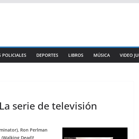
 POLICIALES
DEPORTES
LIBROS
MÚSICA
VIDEO J
La serie de televisión
rminator), Ron Perlman
n (Walking Dead)!