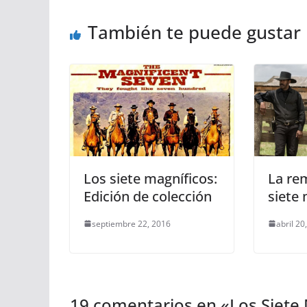
También te puede gustar
Los siete magníficos:
La re
Edición de colección
siete 
septiembre 22, 2016
abril 20
19 comentarios en «
Los Siete 