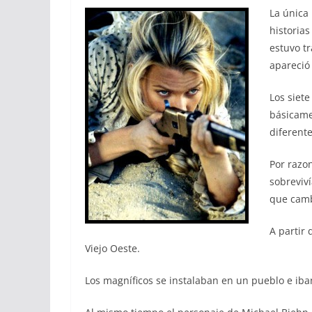
La única 
historias
estuvo t
apareció
Los siet
básicame
diferente
Por razon
sobreviví
que camb
A partir
Viejo Oeste.
Los magníficos se instalaban en un pueblo e ib