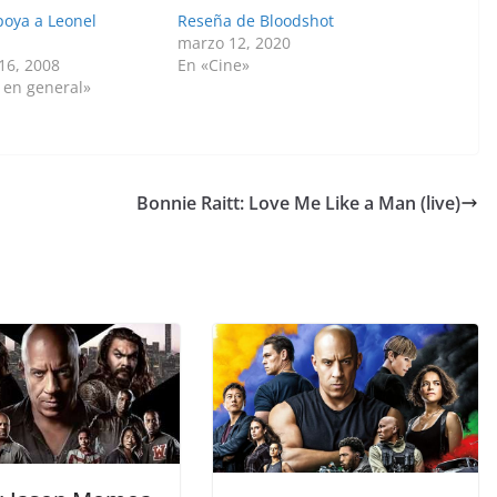
poya a Leonel
Reseña de Bloodshot
marzo 12, 2020
16, 2008
En «Cine»
 en general»
Bonnie Raitt: Love Me Like a Man (live)