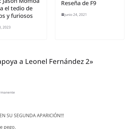
X: Jason Momoa
Reseña de F9
a el tedio de
s y furiosos
junio 24, 2021
, 2023
 apoya a Leonel Fernández 2
»
ermanente
EN SU SEGUNDA APARICIÓN!!!
le pego.