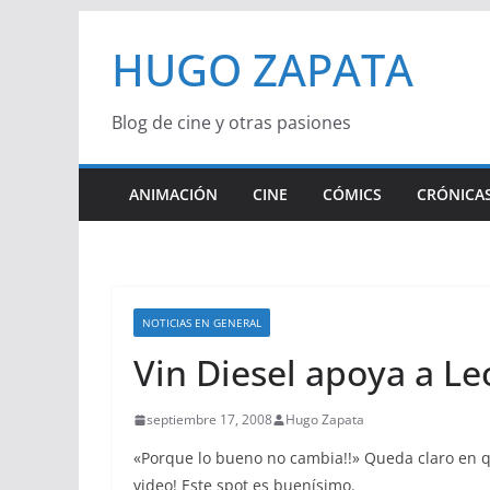
Saltar
HUGO ZAPATA
al
contenido
Blog de cine y otras pasiones
ANIMACIÓN
CINE
CÓMICS
CRÓNICAS
NOTICIAS EN GENERAL
Vin Diesel apoya a L
septiembre 17, 2008
Hugo Zapata
«Porque lo bueno no cambia!!» Queda claro en q
video! Este spot es buenísimo.