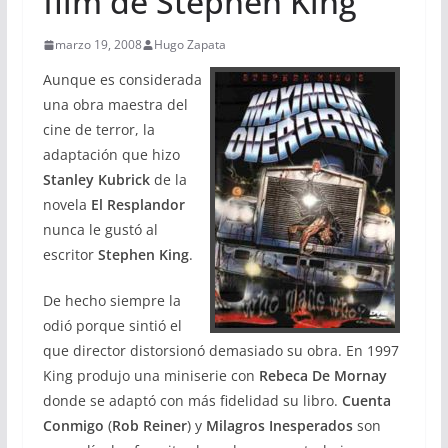
film de Stephen King
marzo 19, 2008
Hugo Zapata
Aunque es considerada
una obra maestra del
cine de terror, la
adaptación que hizo
Stanley Kubrick
de la
novela
El
Resplandor
nunca le gustó al
escritor
Stephen King
.
De hecho siempre la
odió porque sintió el
que director distorsionó demasiado su obra. En 1997
King produjo una miniserie con
Rebeca De Mornay
donde se adaptó con más fidelidad su libro.
Cuenta
Conmigo
(
Rob Reiner
) y
Milagros
Inesperados
son