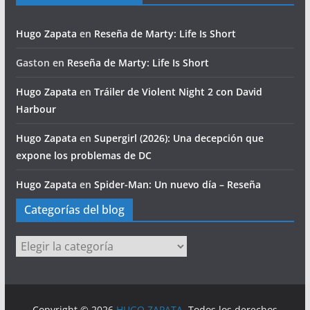
Hugo Zapata
en
Reseña de Marty: Life Is Short
Gaston
en
Reseña de Marty: Life Is Short
Hugo Zapata
en
Tráiler de Violent Night 2 con David
Harbour
Hugo Zapata
en
Supergirl (2026): Una decepción que
expone los problemas de DC
Hugo Zapata
en
Spider-Man: Un nuevo día – Reseña
Categorías del blog
Categorías
del
blog
Copyright © 2026
HUGO ZAPATA
. Todos los derechos