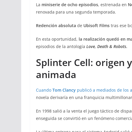
La
miniserie de ocho episodios
, estrenada en
Ne
renovada para una segunda temporada.
Redención absoluta
de
Ubisoft Films
tras ese b
En esta oportunidad,
la realización quedó en m
episodios de la antología
Love, Death & Robots
.
Splinter Cell: origen 
animada
Cuando
Tom Clancy
publicó a mediados de los 
novela derivaría en una franquicia multimillona
En 1998 salió a la venta el juego táctico de disp
enseguida se convirtió en un fenómeno comercia
La última entrega para el sistema Android salió 