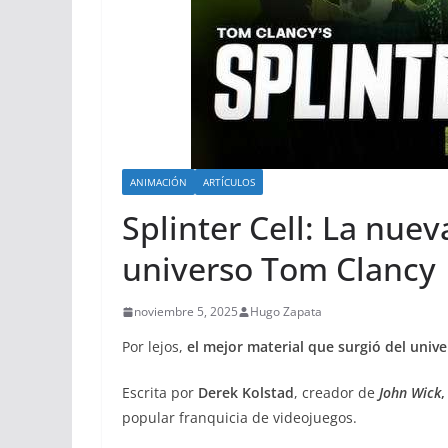
ANIMACIÓN
ARTÍCULOS
Splinter Cell: La nue
universo Tom Clancy
noviembre 5, 2025
Hugo Zapata
Por lejos,
el mejor material que surgió del univ
Escrita por
Derek Kolstad
, creador de
John Wick
popular franquicia de videojuegos.