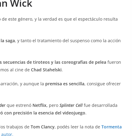
ohn Wick
e este género, y la verdad es que el espectáculo resulta
la saga
, y tanto el tratamiento del suspenso como la acción
as secuencias de tiroteos y las coreografías de pelea
fueron
iamos al cine de
Chad Stahelski
.
narración, y aunque la
premisa es sencilla
, consigue ofrecer
der
que estrenó
Netflix,
pero
Splinter Cell
fue desarrollada
ó con precisión la esencia del videojuego
.
los trabajos de
Tom Clancy
, podés leer la nota de
Tormenta
 autor.