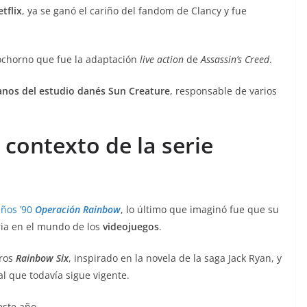
tflix
, ya se ganó el cariño del fandom de Clancy y fue
ochorno que fue la adaptación
live action
de
Assassin’s Creed
.
anos del estudio danés Sun Creature
, responsable de varios
y contexto de la serie
años ’90
Operación Rainbow
, lo último que imaginó fue que su
ria en el mundo de los
videojuegos
.
aros
Rainbow Six
, inspirado en la novela de la saga Jack Ryan, y
l que todavía sigue vigente.
este año.