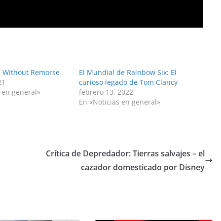
e Without Remorse
El Mundial de Rainbow Six: El
21
curioso legado de Tom Clancy
 en general»
febrero 13, 2022
En «Noticias en general»
Crítica de Depredador: Tierras salvajes – el
cazador domesticado por Disney