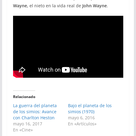
Wayne,
el nieto en la vida real de
John Wayne
.
Relacionado
La guerra del planeta
Bajo el planeta de los
de los simios: Avance
simios (1970)
con Charlton Heston
mayo 6, 2016
mayo 16, 2017
En «Artículos»
En «Cine»