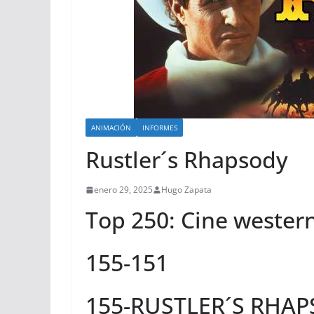
ANIMACIÓN
INFORMES
Rustler´s Rhapsody
enero 29, 2025
Hugo Zapata
Top 250: Cine wester
155-151
155-RUSTLER´S RHAP