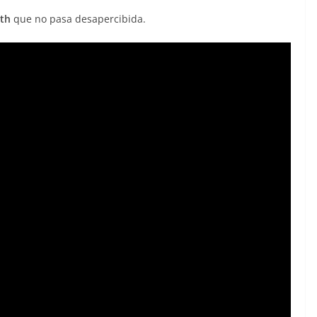
ith
que no pasa desapercibida.