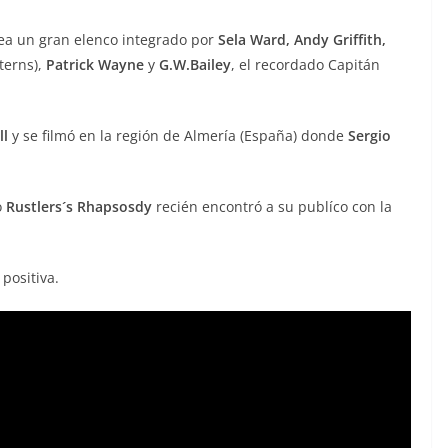
dea un gran elenco integrado por
Sela Ward, Andy Griffith,
terns),
Patrick Wayne
y
G.W.Bailey
, el recordado Capitán
ll
y se filmó en la región de Almería (España) donde
Sergio
o
Rustlers´s Rhapsosdy
recién encontró a su publíco con la
positiva.