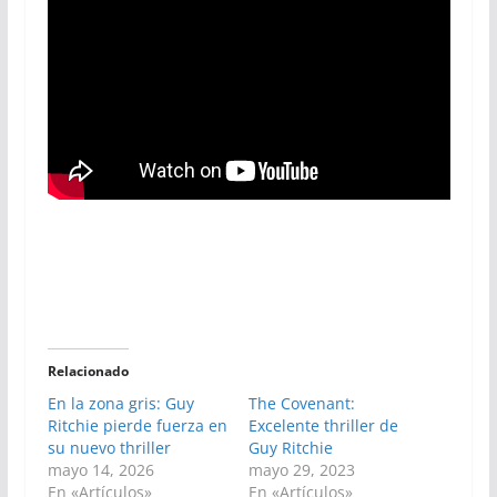
Relacionado
En la zona gris: Guy
The Covenant:
Ritchie pierde fuerza en
Excelente thriller de
su nuevo thriller
Guy Ritchie
mayo 14, 2026
mayo 29, 2023
En «Artículos»
En «Artículos»