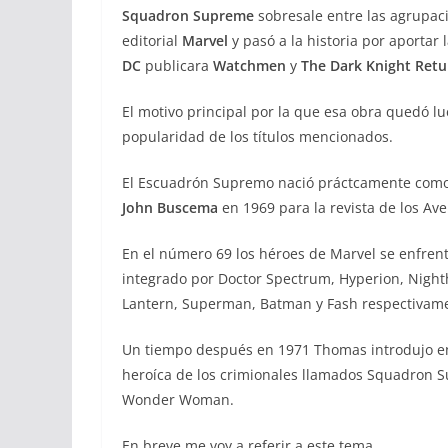
Squadron Supreme
sobresale entre las agrupac
editorial
Marvel
y pasó a la historia por aportar
DC
publicara
Watchmen
y
The Dark Knight Retu
El motivo principal por la que esa obra quedó lu
popularidad de los títulos mencionados.
El Escuadrón Supremo nació práctcamente como
John Buscema
en 1969 para la revista de los Av
En el número 69 los héroes de Marvel se enfren
integrado por Doctor Spectrum, Hyperion, Nigh
Lantern, Superman, Batman y Fash respectivam
Un tiempo después en 1971 Thomas introdujo en l
heroíca de los crimionales llamados Squadron 
Wonder Woman.
En breve me voy a referir a este tema.