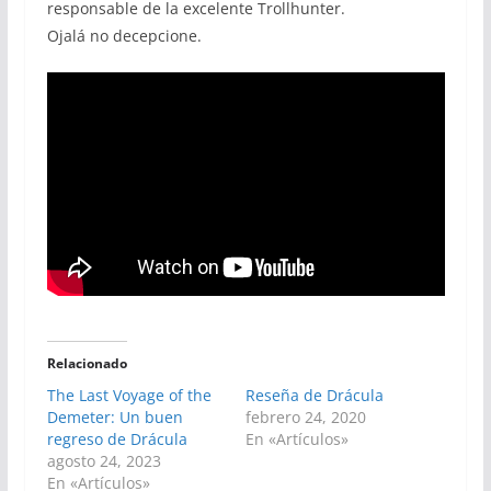
responsable de la excelente Trollhunter.
Ojalá no decepcione.
Relacionado
The Last Voyage of the
Reseña de Drácula
Demeter: Un buen
febrero 24, 2020
regreso de Drácula
En «Artículos»
agosto 24, 2023
En «Artículos»