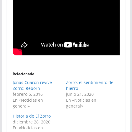
Relacionado
Jonás Cuarón revive
Zorro, el sentimiento de
Zorro: Reborn
hierro
febrero 5, 2016
junio 21, 2020
En «Noticias en
En «Noticias en
general»
general»
Historia de El Zorro
diciembre 28, 2020
En «Noticias en