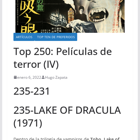
ARTÍCULOS
TOP TEN DE PREFERIDOS
Top 250: Películas de
terror (IV)
enero 6, 2022
Hugo Zapata
235-231
235-LAKE OF DRACULA
(1971)
Dentro de la trilogía de vampiros de
Toho
,
Lake of