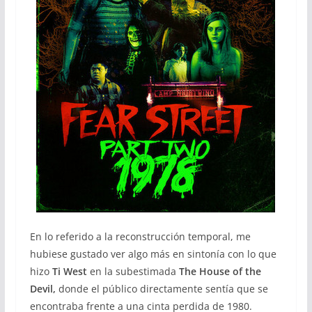
En lo referido a la reconstrucción temporal, me
hubiese gustado ver algo más en sintonía con lo que
hizo
Ti West
en la subestimada
The House of the
Devil,
donde el público directamente sentía que se
encontraba frente a una cinta perdida de 1980.