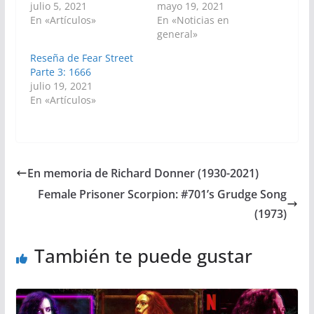
julio 5, 2021
mayo 19, 2021
En «Artículos»
En «Noticias en
general»
Reseña de Fear Street
Parte 3: 1666
julio 19, 2021
En «Artículos»
En memoria de Richard Donner (1930-2021)
Female Prisoner Scorpion: #701’s Grudge Song
(1973)
También te puede gustar