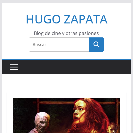
Saltar
HUGO ZAPATA
al
contenido
Blog de cine y otras pasiones