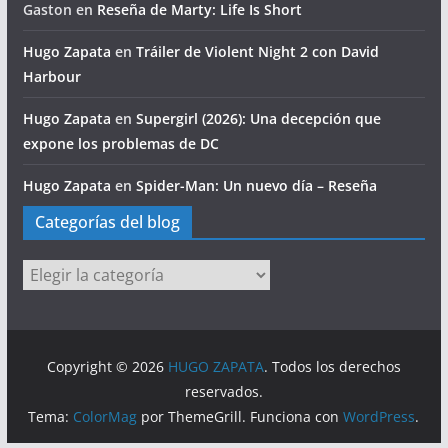
Gaston
en
Reseña de Marty: Life Is Short
Hugo Zapata
en
Tráiler de Violent Night 2 con David
Harbour
Hugo Zapata
en
Supergirl (2026): Una decepción que
expone los problemas de DC
Hugo Zapata
en
Spider-Man: Un nuevo día – Reseña
Categorías del blog
Categorías
del
blog
Copyright © 2026
HUGO ZAPATA
. Todos los derechos
reservados.
Tema:
ColorMag
por ThemeGrill. Funciona con
WordPress
.