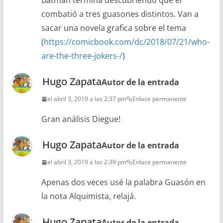
Batman termina descubriendo que el
combatió a tres guasones distintos. Van a
sacar una novela grafica sobre el tema
(
https://comicbook.com/dc/2018/07/21/who-
are-the-three-jokers-/
)
Hugo Zapata
Autor de la entrada
el abril 3, 2019 a las 2:37 pm
Enlace permanente
Gran análisis Diegue!
Hugo Zapata
Autor de la entrada
el abril 3, 2019 a las 2:39 pm
Enlace permanente
Apenas dos veces usé la palabra Guasón en
la nota Alquimista, relajá.
Hugo Zapata
Autor de la entrada