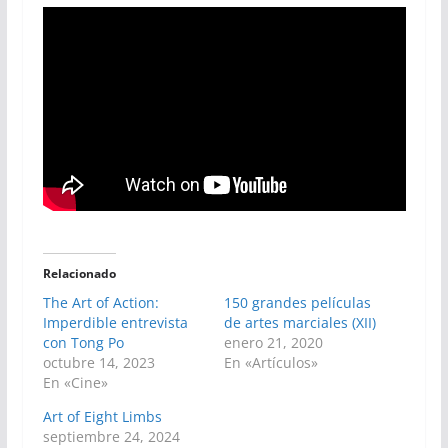
Relacionado
The Art of Action:
150 grandes películas
Imperdible entrevista
de artes marciales (XII)
con Tong Po
enero 21, 2020
octubre 14, 2023
En «Artículos»
En «Cine»
Art of Eight Limbs
septiembre 24, 2024