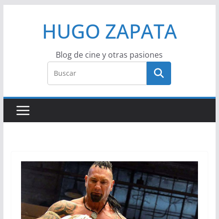
Saltar
HUGO ZAPATA
al
contenido
Blog de cine y otras pasiones