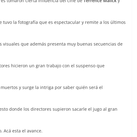
res tomaron cierta influencia del cine de
Terrence Malick
y
 tuvo la fotografía que es espectacular y remite a los últimos
os visuales que además presenta muy buenas secuencias de
ctores hicieron un gran trabajo con el suspenso que
 muertos y surge la intriga por saber quién será el
to donde los directores supieron sacarle el jugo al gran
. Acá esta el avance.