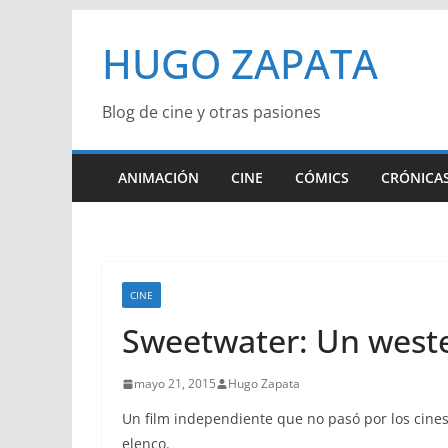
Saltar
HUGO ZAPATA
al
contenido
Blog de cine y otras pasiones
ANIMACIÓN
CINE
CÓMICS
CRÓNICAS
CINE
Sweetwater: Un weste
mayo 21, 2015
Hugo Zapata
Un film independiente que no pasó por los cine
elenco.