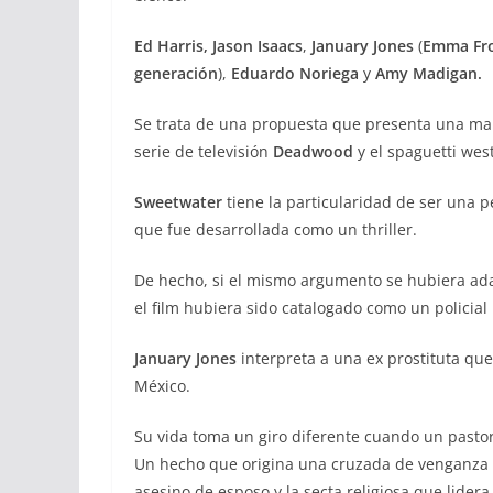
Ed Harris,
Jason Isaacs
,
January Jones
(
Emma Fr
generación
),
Eduardo Noriega
y
Amy Madigan.
Se trata de una propuesta que presenta una mar
serie de televisión
Deadwood
y el spaguetti wes
Sweetwater
tiene la particularidad de ser una p
que fue desarrollada como un thriller.
De hecho, si el mismo argumento se hubiera ada
el film hubiera sido catalogado como un policial
January Jones
interpreta a una ex prostituta qu
México.
Su vida toma un giro diferente cuando un pastor
Un hecho que origina una cruzada de venganza po
asesino de esposo y la secta religiosa que lidera