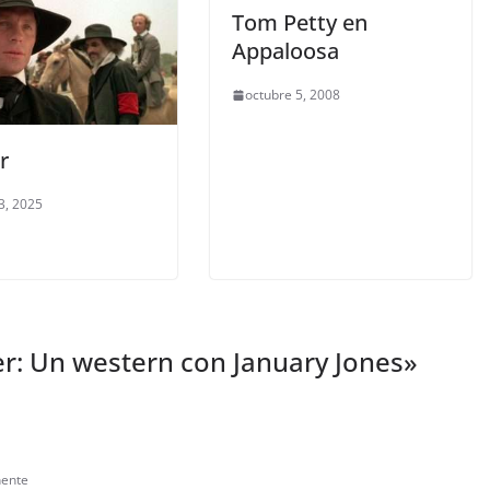
Tom Petty en
Appaloosa
octubre 5, 2008
r
3, 2025
r: Un western con January Jones
»
nente