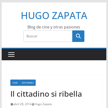
Saltar
HUGO ZAPATA
al
contenido
Blog de cine y otras pasiones
CINE
INFORMES
Il cittadino si ribella
abril 28, 2014
Hugo Zapata