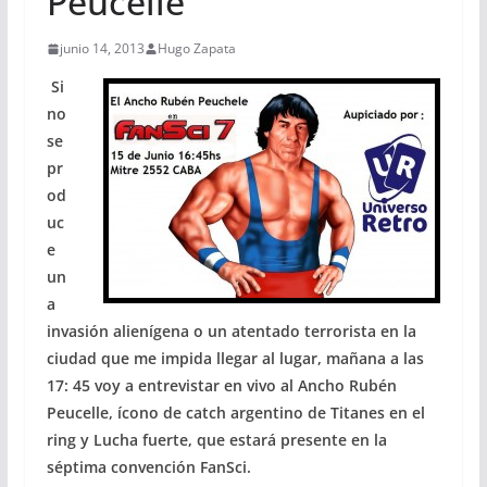
Peucelle
junio 14, 2013
Hugo Zapata
Si
no
se
pr
od
uc
e
un
a
invasión alienígena o un atentado terrorista en la
ciudad que me impida llegar al lugar, mañana a las
17: 45 voy a entrevistar en vivo al Ancho Rubén
Peucelle, ícono de catch argentino de Titanes en el
ring y Lucha fuerte, que estará presente en la
séptima convención FanSci.