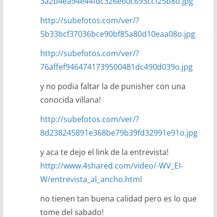
3a2b4ea94e44fdc326e60c693ccf25b8o.jpg
http://subefotos.com/ver/?
5b33bcf37036bce90bf85a80d10eaa08o.jpg
http://subefotos.com/ver/?
76affef9464741739500481dc490d039o.jpg
y no podia faltar la de punisher con una
conocida villana!
http://subefotos.com/ver/?
8d238245891e368be79b39fd32991e91o.jpg
y aca te dejo el link de la entrevista!
http://www.4shared.com/video/-WV_EI-
W/entrevista_al_ancho.html
no tienen tan buena calidad pero es lo que
tome del sabado!