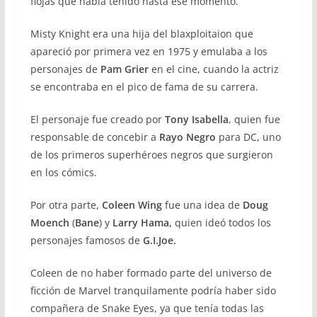
flojas que había tenido hasta ese momento.
Misty Knight era una hija del blaxploitaion que
apareció por primera vez en 1975 y emulaba a los
personajes de
Pam Grier
en el cine, cuando la actriz
se encontraba en el pico de fama de su carrera.
El personaje fue creado por
Tony Isabella
, quien fue
responsable de concebir a
Rayo Negro
para DC, uno
de los primeros superhéroes negros que surgieron
en los cómics.
Por otra parte,
Coleen Wing
fue una idea de
Doug
Moench
(
Bane
) y
Larry Hama,
quien ideó todos los
personajes famosos de
G.I.Joe.
Coleen de no haber formado parte del universo de
ficción de Marvel tranquilamente podría haber sido
compañera de Snake Eyes, ya que tenía todas las