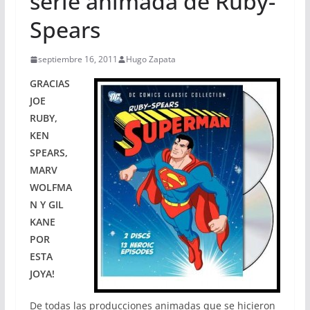
serie animada de Ruby-
Spears
septiembre 16, 2011
Hugo Zapata
GRACIAS
JOE
RUBY,
KEN
SPEARS,
MARV
WOLFMA
N Y GIL
KANE
POR
ESTA
JOYA!
De todas las producciones animadas que se hicieron