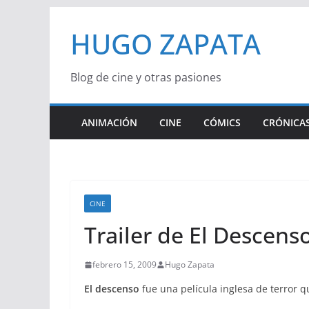
Saltar
HUGO ZAPATA
al
contenido
Blog de cine y otras pasiones
ANIMACIÓN
CINE
CÓMICS
CRÓNICAS
CINE
Trailer de El Descens
febrero 15, 2009
Hugo Zapata
El descenso
fue una película inglesa de terror q