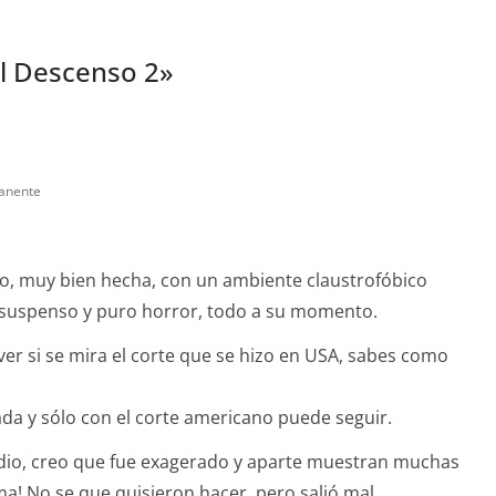
El Descenso 2
»
anente
o, muy bien hecha, con un ambiente claustrofóbico
uspenso y puro horror, todo a su momento.
ver si se mira el corte que se hizo en USA, sabes como
rada y sólo con el corte americano puede seguir.
edio, creo que fue exagerado y aparte muestran muchas
ma! No se que quisieron hacer, pero salió mal.