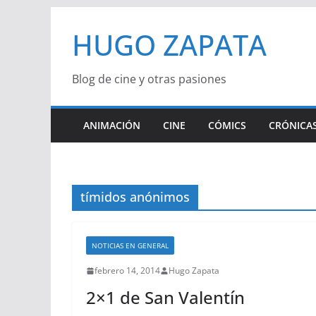
Saltar
HUGO ZAPATA
al
contenido
Blog de cine y otras pasiones
ANIMACIÓN
CINE
CÓMICS
CRÓNICAS
tímidos anónimos
NOTICIAS EN GENERAL
febrero 14, 2014
Hugo Zapata
2×1 de San Valentín