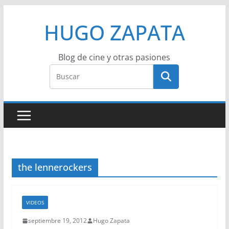
Saltar
HUGO ZAPATA
al
contenido
Blog de cine y otras pasiones
the lennerockers
VIDEOS
septiembre 19, 2012
Hugo Zapata