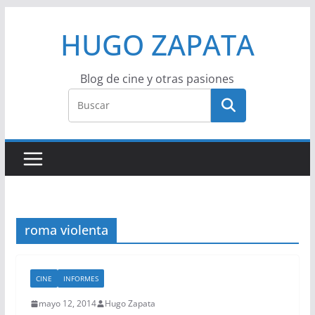
Saltar
HUGO ZAPATA
al
contenido
Blog de cine y otras pasiones
roma violenta
CINE
INFORMES
mayo 12, 2014
Hugo Zapata