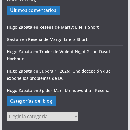
Últimos comentarios
Hugo Zapata
en
Reseña de Marty: Life Is Short
Gaston
en
Reseña de Marty: Life Is Short
Hugo Zapata
en
Tráiler de Violent Night 2 con David
Harbour
Hugo Zapata
en
Supergirl (2026): Una decepción que
expone los problemas de DC
Hugo Zapata
en
Spider-Man: Un nuevo día – Reseña
Categorías del blog
Categorías
del
blog