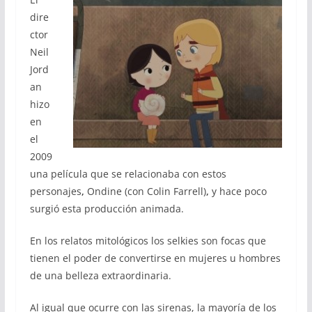
dire
ctor
Neil
Jord
an
hizo
en
el
2009
una película que se relacionaba con estos
personajes
,
Ondine (con Colin Farrell)
,
y hace poco
surgió esta producción animada.
En los relatos mitológicos los selkies son focas que
tienen el poder de convertirse en mujeres u hombres
de una belleza extraordinaria.
Al igual que ocurre con las sirenas, la mayoría de los