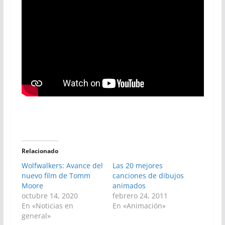
Relacionado
Wolfwalkers: Avance del
Las 20 mejores
nuevo film de Tomm
canciones de dibujos
Moore
animados
octubre 14, 2020
febrero 24, 2011
En «Noticias en
En «Animación»
general»