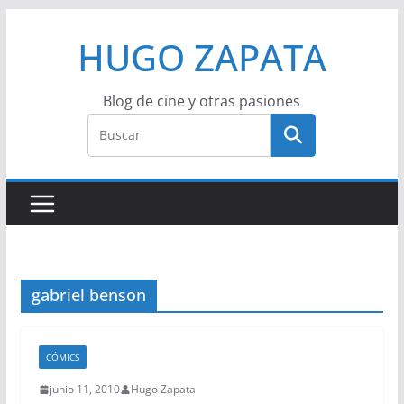
Saltar
HUGO ZAPATA
al
contenido
Blog de cine y otras pasiones
gabriel benson
CÓMICS
junio 11, 2010
Hugo Zapata