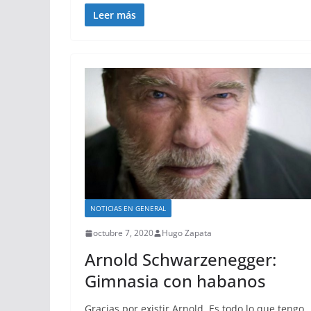
Leer más
NOTICIAS EN GENERAL
octubre 7, 2020
Hugo Zapata
Arnold Schwarzenegger:
Gimnasia con habanos
Gracias por existir Arnold. Es todo lo que tengo