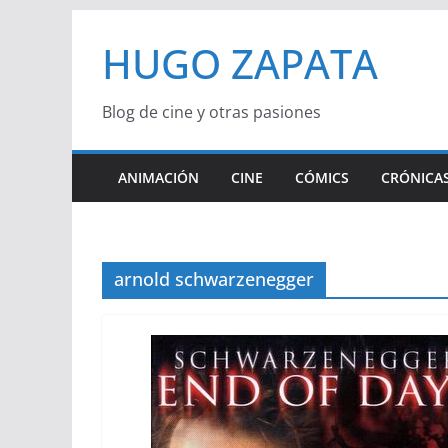
Saltar
HUGO ZAPATA
al
contenido
Blog de cine y otras pasiones
ANIMACIÓN
CINE
CÓMICS
CRÓNICAS
arnold schwarzenegger