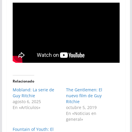
Relacionado
Mobland: La serie de
The Gentlemen: El
Guy Ritchie
nuevo film de Guy
agosto 6, 2025
Ritchie
En «Artículos»
octubre 5, 2019
En «Noticias en
general»
Fountain of Youth: El