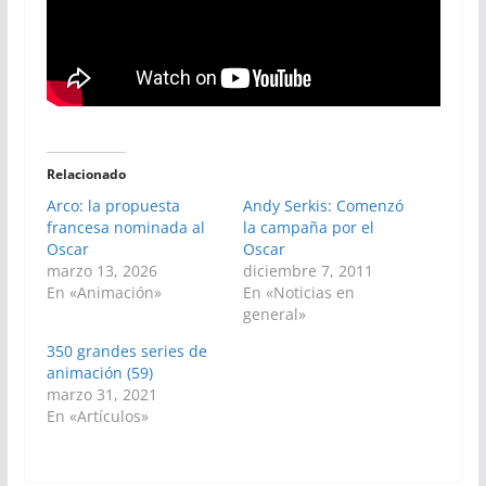
Relacionado
Arco: la propuesta
Andy Serkis: Comenzó
francesa nominada al
la campaña por el
Oscar
Oscar
marzo 13, 2026
diciembre 7, 2011
En «Animación»
En «Noticias en
general»
350 grandes series de
animación (59)
marzo 31, 2021
En «Artículos»