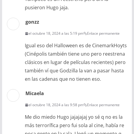
pusieron Hugo jaja.
gonzz
el octubre 18, 2024 a las 5:19 pm
Enlace permanente
Igual eso del Halloween es de CinemarkHoyts
(Cinépolis también tiene uno pero reestrena
clásicos en lugar de películas recientes) pero
también ví que Godzilla la van a pasar hasta
en las cadenas que no tienen eso.
Micaela
el octubre 18, 2024 a las 9:58 pm
Enlace permanente
Me dio miedo Hugo jajajajaj yo sé q no es la
más terrorífica pero fui sola al cine, había re
poca gente en la sala. Llegó un momento q