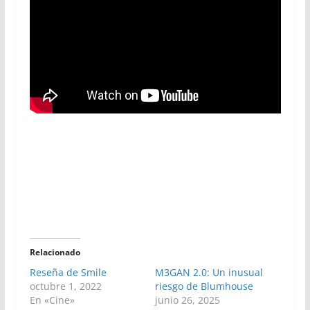
Relacionado
Reseña de Smile
M3GAN 2.0: Un inusual
octubre 1, 2022
riesgo de Blumhouse
En «Cine»
junio 26, 2025