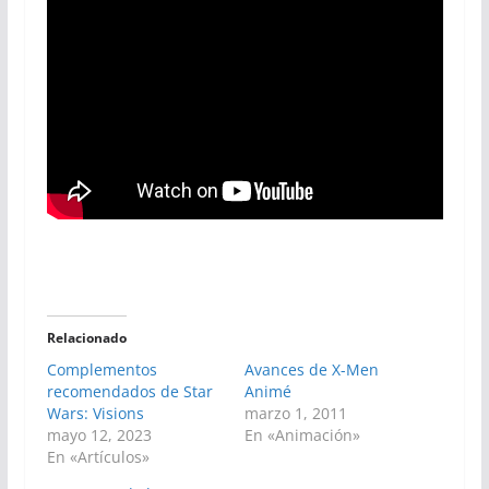
Relacionado
Complementos
Avances de X-Men
recomendados de Star
Animé
Wars: Visions
marzo 1, 2011
mayo 12, 2023
En «Animación»
En «Artículos»