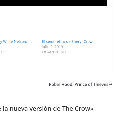
y Willie Nelson:
El semi retiro de Sheryl Crow
julio 9, 2019
2009
En «Artículos»
Robin Hood: Prince of Thieves
 la nueva versión de The Crow
»