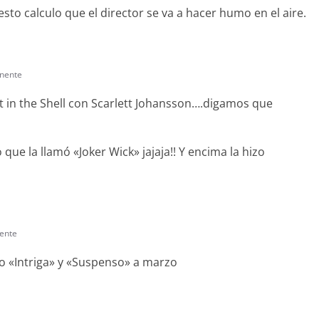
esto calculo que el director se va a hacer humo en el aire.
nente
t in the Shell con Scarlett Johansson….digamos que
ue la llamó «Joker Wick» jajaja!! Y encima la hizo
ente
vo «Intriga» y «Suspenso» a marzo