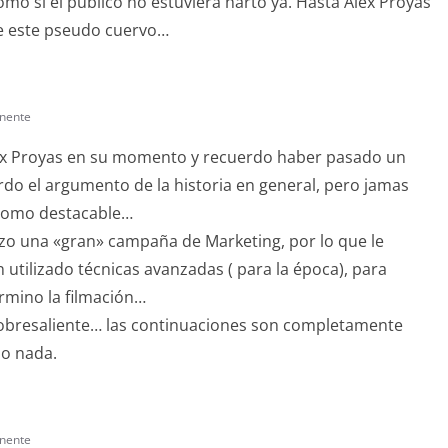
como si el publico no estuviera harto ya. Hasta Alex Proyas
de este pseudo cuervo…
nente
 Alex Proyas en su momento y recuerdo haber pasado un
 el argumento de la historia en general, pero jamas
como destacable…
izo una «gran» campaña de Marketing, por lo que le
 utilizado técnicas avanzadas ( para la época), para
rmino la filmación…
sobresaliente… las continuaciones son completamente
do nada.
nente