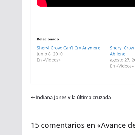
Relacionado
Sheryl Crow: Can’t Cry Anymore
Sheryl Crow 
junio 8, 2010
Abilene
En «Videos»
agosto 27, 
En «Videos»
Indiana Jones y la última cruzada
15 comentarios en «
Avance de