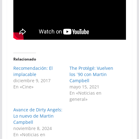
Relacionado
Recomendación: El
The Protégé: Vuelven
implacable
los ´90 con Martin
diciembre 9, 2017
Campbell
En «Cine»
mayo 15, 2021
En «Noticias en
general»
Avance de Dirty Angels:
Lo nuevo de Martin
Campbell
noviembre 8, 2024
En «Noticias en