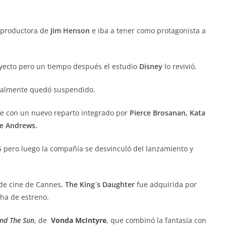
a productora de
Jim Henson
e iba a tener como protagonista a
oyecto pero un tiempo después el estudio
Disney
lo revivió.
tualmente quedó suspendido.
te con un nuevo reparto integrado por
Pierce Brosanan, Kata
ie Andrews.
5 pero luego la compañía se desvinculó del lanzamiento y
 de cine de Cannes,
The King´s Daughter
fue adquirida por
ha de estreno.
nd The Sun
, de
Vonda McIntyre
, que combinó la fantasía con