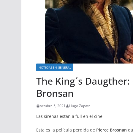
NOTICIAS EN GENERAL
The King´s Daugther: 
Bronsan
octubre 5, 2021
Hugo Zapata
Las sirenas están a full en el cine.
Esta es la película perdida de
Pierce Brosnan
qu