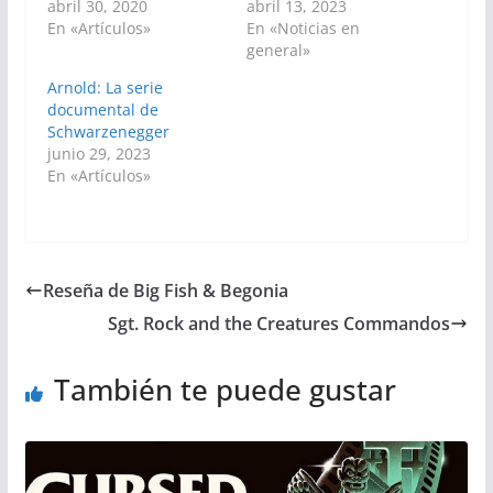
abril 30, 2020
abril 13, 2023
En «Artículos»
En «Noticias en
general»
Arnold: La serie
documental de
Schwarzenegger
junio 29, 2023
En «Artículos»
Reseña de Big Fish & Begonia
Sgt. Rock and the Creatures Commandos
También te puede gustar