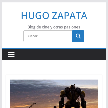
Saltar
HUGO ZAPATA
al
contenido
Blog de cine y otras pasiones