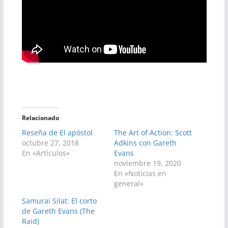
Relacionado
Reseña de El apóstol
The Art of Action: Scott
octubre 27, 2018
Adkins con Gareth
En «Artículos»
Evans
noviembre 19, 2020
En «Noticias en
general»
Samurai Silat: El corto
de Gareth Evans (The
Raid)