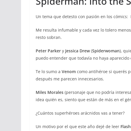
Spiderman: Into the S
Un tema que detesto con pasión en los cómics: 
Me resulta infumable y cada vez lo tolero menos.
resto sobran.
Peter Parker
y
Jessica Drew
(
Spiderwoman
), qu
puedo entender que todavía no haya aparecido en 
Te lo sumo a
Venom
como antihéroe si querés p
después me parecen innecesarios.
Miles Morales
(personaje que no podría intere
idea quién es, siento que están de más en el gé
¿Cuántos superhéroes arácnidos vas a tener?
Un motivo por el que este año dejé de leer
Flash