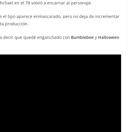
Michael en el 78 volvió a encarnar al personaje.
e el tipo aparece enmascarado, pero no deja de incrementar
sta producción.
ebo decir que quedé enganchado con
Bumblebee
y
Halloween