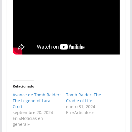
Relacionado
Avance de Tomb Raider:
Tomb Raider: The
The Legend of Lara
Cradle of Life
Croft
enero 31, 2024
septiembre 20, 2024
En «Artículos»
En «Noticias en
general»