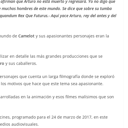
 afirman que Arturo no está muerto y regresará. Yo no digo que
 de muchos hombres de este mundo. Se dice que sobre su tumba
, quandum Rex Que Futurus.- Aquí yace Arturo, rey del antes y del
l mundo de
Camelot
y sus apasionantes personajes eran la
lizar en detalle las más grandes producciones que se
uro
y sus caballeros.
ersonajes que cuenta un larga filmografía donde se exploró
e los motivos que hace que este tema sea apasionante.
rrolladas en la animación y esos filmes malísimos que son
 cines, programado para el 24 de marzo de 2017, en este
medios audiovisuales.